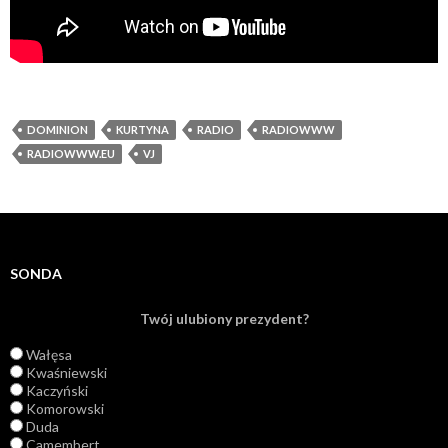
DOMINION
KURTYNA
RADIO
RADIOWWW
RADIOWWW.EU
VJ
SONDA
Twój ulubiony prezydent?
Wałęsa
Kwaśniewski
Kaczyński
Komorowski
Duda
Camembert