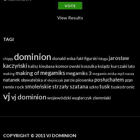
View Results
TAGI
dominion
jarosław
donald
eska
fakt
figurski
chippy
fotyga
kaczyński
komorowski
ksiądz
kurczaki
kalisz
kieubasa
koszulka
lato
megamiks
making of
megamiks 3
making
megamix
miska
mp3
nasza
posłuchałem
natanek
piosenka
obywatelska
parcie
pzpn
of
olejniczak
tusk
smoleńskie
strzały
szatana
remix
rock
tuskotronic
szkło
vj
vj dominion
wojewódzki
ziemniaki
węglarczyk
COPYRIGHT © 2011 VJ DOMINION