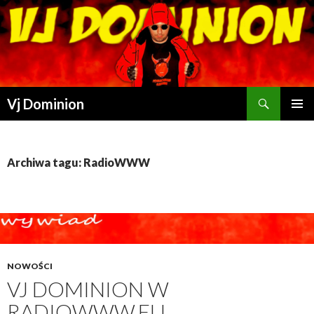
Szukaj
Vj Dominion
PRZESKOCZ DO TREŚCI
Archiwa tagu: RadioWWW
NOWOŚCI
VJ DOMINION W
RADIOWWW.EU