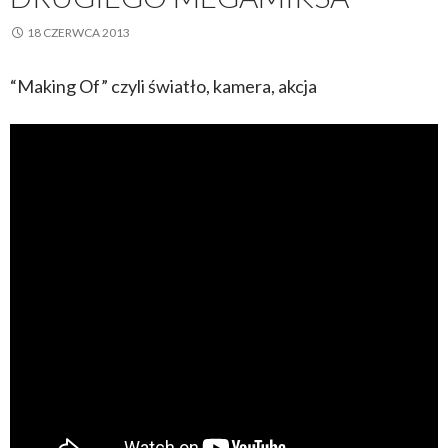
18 CZERWCA 2013
“Making Of” czyli światło, kamera, akcja