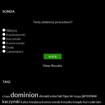
SONDA
Twój ulubiony prezydent?
Wałęsa
Kwaśniewski
Kaczyński
Komorowski
Duda
Camembert
View Results
TAGI
dominion
jarosław
donald
eska
fakt
figurski
chippy
fotyga
kaczyński
komorowski
ksiądz
kurczaki
kalisz
kieubasa
koszulka
lato