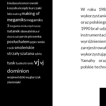
komorowski
kieubasa
ksiądz
kurczaki
koszulka
W roku 1988
making of
lato
making
wykorzystani
megamiks
megamiks
oraz polskieg
3
megamix
miska
mp3
nasza
1990 brał udz
natanek
obywatelska
of
instrumenta
piosenka
parcie
olejniczak
wyróżnienie
posłuchałem
remix
pzpn
zarejestrowa
smoleńskie
rock
strzały
szatana
wykorzystują
szkło
vj
Yamahy oraz
vj
tusk
tuskotronic
polskie tech
dominion
wojewódzki
węglarczyk
ziemniaki