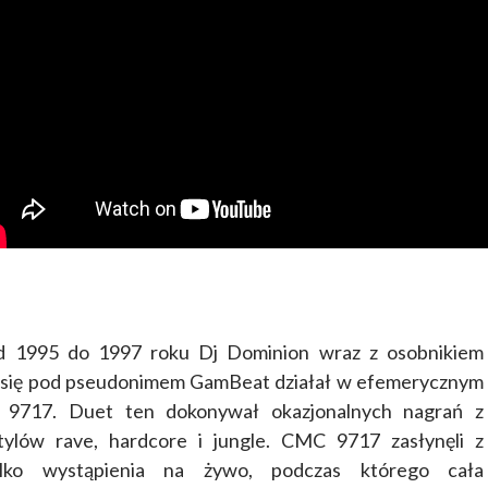
d 1995 do 1997 roku Dj Dominion wraz z osobnikiem
się pod pseudonimem GamBeat działał w efemerycznym
9717. Duet ten dokonywał okazjonalnych nagrań z
tylów rave, hardcore i jungle. CMC 9717 zasłynęli z
ylko wystąpienia na żywo, podczas którego cała