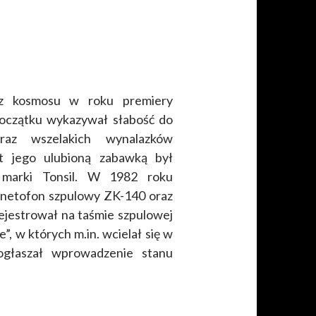
 z kosmosu w roku premiery
oczątku wykazywał słabość do
raz wszelakich wynalazków
t jego ulubioną zabawką był
 marki Tonsil. W 1982 roku
gnetofon szpulowy ZK-140 oraz
ejestrował na taśmie szpulowej
”, w których m.in. wcielał się w
 ogłaszał wprowadzenie stanu