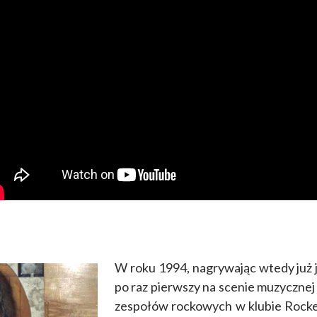
W roku 1994, nagrywając wtedy już 
po raz pierwszy na scenie muzycznej
zespołów rockowych w klubie Rock