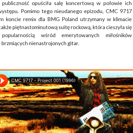
publiczność opuściła salę koncertową w połowie ich
występu. Pomimo tego nieudanego epizodu, CMC 9717
m koncie remix dla BMG Poland utrzymany w klimacie
 także piętnastominutową suitę rockową, która cieszyła się
popularnością wśród emerytowanych miłośników
brzmiących nienastrojonych gitar.