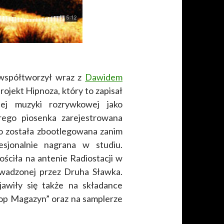
współtworzył wraz z
Dawidem
ojekt Hipnoza, który to zapisał
kiej muzyki rozrywkowej jako
rego piosenka zarejestrowana
o została zbootlegowana zanim
esjonalnie nagrana w studiu.
ściła na antenie Radiostacji w
owadzonej przez Druha Sławka.
awiły się także na składance
op Magazyn” oraz na samplerze