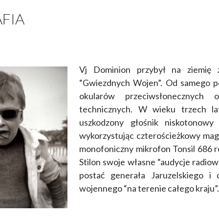
FIA
Vj Dominion przybył na ziemię
“Gwiezdnych Wojen”. Od samego p
okularów przeciwsłonecznych o
technicznych. W wieku trzech la
uszkodzony głośnik niskotonowy
wykorzystując czterościeżkowy ma
monofoniczny mikrofon Tonsil 686 r
Stilon swoje własne “audycje radiowe
postać generała Jaruzelskiego i
wojennego “na terenie całego kraju”.