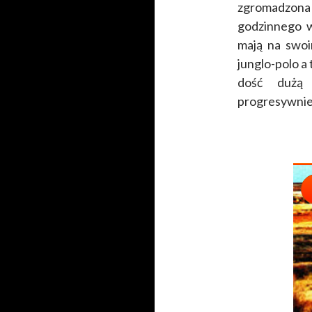
zgromadzona 
godzinnego 
mają na swoi
junglo-polo a
dość dużą 
progresywnie 