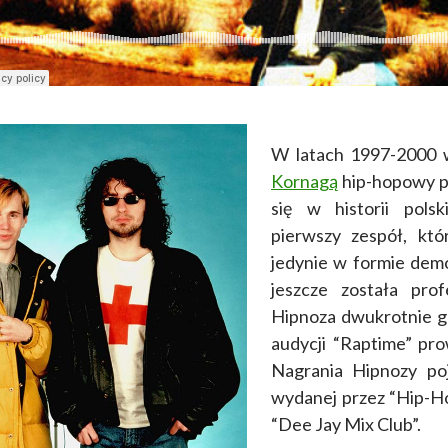
W latach 1997-2000 
Kornagą
hip-hopowy pr
się w historii pols
pierwszy zespół, któ
jedynie w formie dem
jeszcze została prof
Hipnoza dwukrotnie go
audycji “Raptime” pr
Nagrania Hipnozy poj
wydanej przez “Hip-H
“Dee Jay Mix Club”.