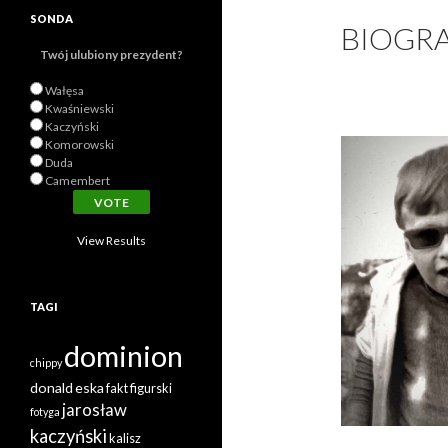
SONDA
BIOGRA
Twój ulubiony prezydent?
Wałęsa
Kwaśniewski
Kaczyński
Komorowski
Duda
Camembert
View Results
TAGI
dominion
chippy
donald
eska
fakt
figurski
jarosław
fotyga
kaczyński
kalisz