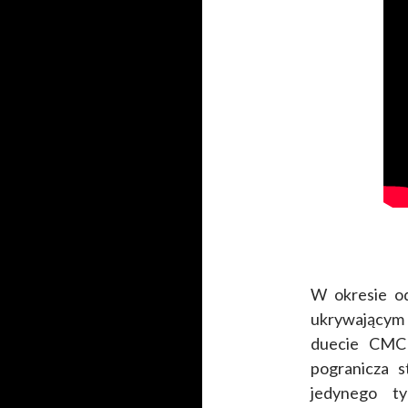
W okresie o
ukrywającym 
duecie CMC 
pogranicza s
jedynego t