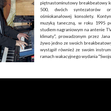
piętnastominutowy breakbeatowy k
500, dwóch syntezatorów or
ośmiokanałowej konsolety. Konty
muzyką taneczną, w roku 1995 po
studiem nagraniowym na antenie TV
klimaty”, prowadzonym przez Jana
żywo jedno ze swoich breakbeatow
wystąpił również ze swoim instru
ramach wakacyjnego wydania “Swojsk