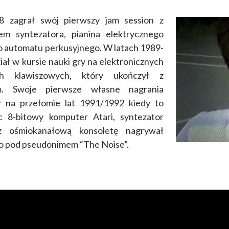
 zagrał swój pierwszy jam session z
em syntezatora, pianina elektrycznego
o automatu perkusyjnego. W latach 1989-
iał w kursie nauki gry na elektronicznych
ch klawiszowych, który ukończył z
m. Swoje pierwsze własne nagrania
ł na przełomie lat 1991/1992 kiedy to
c 8-bitowy komputer Atari, syntezator
 ośmiokanałową konsoletę nagrywał
no pod pseudonimem “The Noise”.