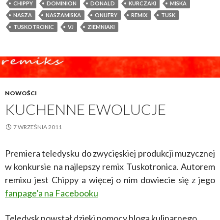
CHIPPY
DOMINION
DONALD
KURCZAKI
MISKA
NASZA
NASZAMISKA
ONUFRY
REMIX
TUSK
TUSKOTRONIC
VJ
ZIEMNIAKI
NOWOŚCI
KUCHENNE EWOLUCJE
7 WRZEŚNIA 2011
Premiera teledysku do zwycięskiej produkcji muzycznej
w konkursie na najlepszy remix Tuskotronica. Autorem
remixu jest Chippy a więcej o nim dowiecie się z jego
fanpage’a na Facebooku
Teledysk powstał dzięki pomocy bloga kulinarnego