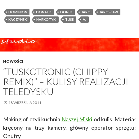
DOMINION
DONALD
DONEK
JARO
JAROSŁAW
KACZYŃSKI
NARKOTYKI
TUSK
VJ
NOWOŚCI
“TUSKOTRONIC (CHIPPY
REMIX)” – KULISY REALIZACJI
TELEDYSKU
18 WRZEŚNIA 2011
Making of czyli kuchnia
Naszej Miski
od kulis. Materiał
kręcony na trzy kamery, główny operator sprzętu:
Onufry