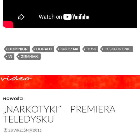
DOMINION
DONALD
KURCZAKI
TUSK
TUSKOTRONIC
VJ
ZIEMNIAKI
NOWOŚCI
„NARKOTYKI” – PREMIERA
TELEDYSKU
28 WRZEŚNIA 2011