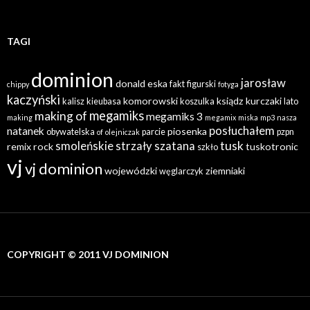
TAGI
dominion
jarosław
donald
eska
fakt
figurski
chippy
fotyga
kaczyński
komorowski
ksiądz
kurczaki
kalisz
kieubasa
koszulka
lato
megamiks
making of
megamiks 3
making
megamix
miska
mp3
nasza
posłuchałem
natanek
piosenka
obywatelska
parcie
pzpn
of
olejniczak
tusk
smoleńskie
strzały
szatana
remix
rock
tuskotronic
szkło
vj
vj dominion
wojewódzki
ziemniaki
węglarczyk
COPYRIGHT © 2011 VJ DOMINION