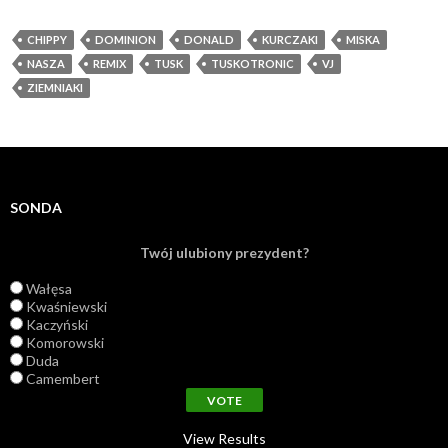
CHIPPY
DOMINION
DONALD
KURCZAKI
MISKA
NASZA
REMIX
TUSK
TUSKOTRONIC
VJ
ZIEMNIAKI
SONDA
Twój ulubiony prezydent?
Wałęsa
Kwaśniewski
Kaczyński
Komorowski
Duda
Camembert
View Results