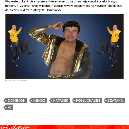
DOMINION
KSIĄDZ
NATANEK
POSŁUCHAŁEM
SZATANA
VJ