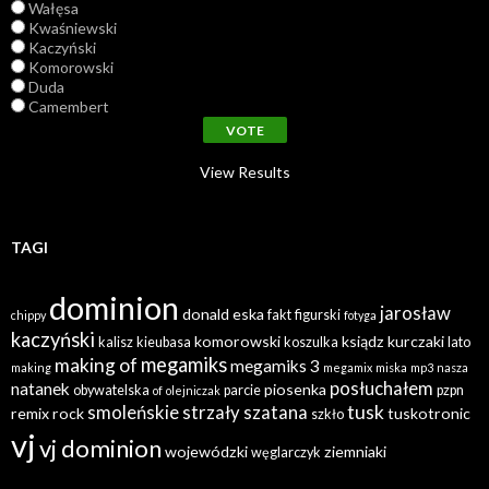
Wałęsa
Kwaśniewski
Kaczyński
Komorowski
Duda
Camembert
View Results
TAGI
dominion
jarosław
donald
eska
fakt
figurski
chippy
fotyga
kaczyński
komorowski
ksiądz
kurczaki
kalisz
kieubasa
koszulka
lato
megamiks
making of
megamiks 3
making
megamix
miska
mp3
nasza
posłuchałem
natanek
piosenka
obywatelska
parcie
pzpn
of
olejniczak
tusk
smoleńskie
strzały
szatana
remix
rock
tuskotronic
szkło
vj
vj dominion
wojewódzki
ziemniaki
węglarczyk