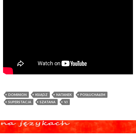
DOMINION
KSIĄDZ
NATANEK
POSŁUCHAŁEM
SUPERSTACJA
SZATANA
VJ