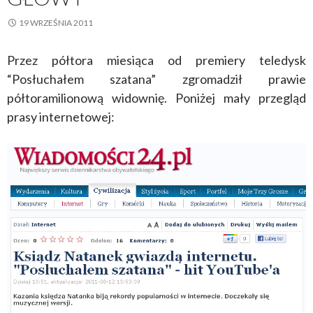
19 WRZEŚNIA 2011
Przez półtora miesiąca od premiery teledysk
“Posłuchałem szatana” zgromadził prawie
półtoramilionową widownię. Poniżej mały przegląd
prasy internetowej: