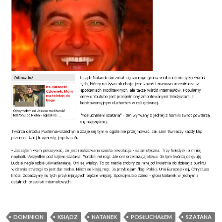
DOMINION
KSIĄDZ
NATANEK
POSŁUCHAŁEM
SZATANA