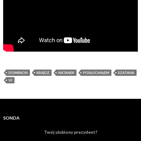
DOMINION
KSIĄDZ
NATANEK
POSŁUCHAŁEM
SZATANA
VJ
SONDA
Twój ulubiony prezydent?