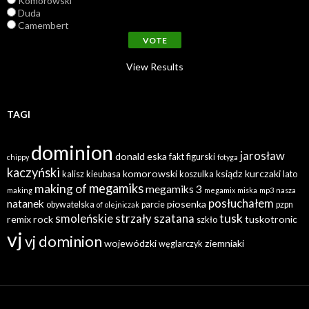
Komorowski
Duda
Camembert
View Results
TAGI
dominion
jarosław
donald
eska
fakt
figurski
chippy
fotyga
kaczyński
komorowski
ksiądz
kurczaki
kalisz
kieubasa
koszulka
lato
megamiks
making of
megamiks 3
making
megamix
miska
mp3
nasza
posłuchałem
natanek
piosenka
obywatelska
parcie
pzpn
of
olejniczak
tusk
smoleńskie
strzały
szatana
remix
rock
tuskotronic
szkło
vj
vj dominion
wojewódzki
ziemniaki
węglarczyk