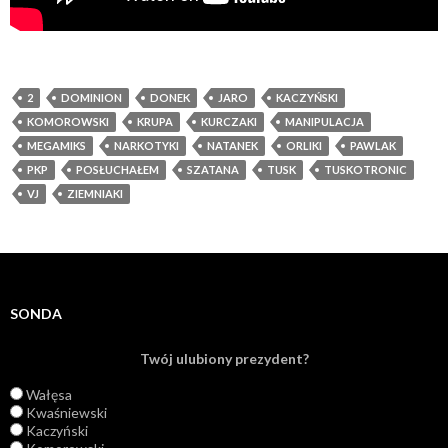
2
DOMINION
DONEK
JARO
KACZYŃSKI
KOMOROWSKI
KRUPA
KURCZAKI
MANIPULACJA
MEGAMIKS
NARKOTYKI
NATANEK
ORLIKI
PAWLAK
PKP
POSŁUCHAŁEM
SZATANA
TUSK
TUSKOTRONIC
VJ
ZIEMNIAKI
SONDA
Twój ulubiony prezydent?
Wałęsa
Kwaśniewski
Kaczyński