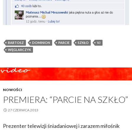
BARTOSZ
DOMINION
PARCIE
SZKŁO
VJ
WĘGLARCZYK
NOWOŚCI
PREMIERA: “PARCIE NA SZKŁO”
27 CZERWCA 2013
Prezenter telewizji śniadaniowej i zarazem miłośnik