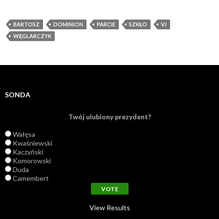
BARTOSZ
DOMINION
PARCIE
SZKŁO
VJ
WĘGLARCZYK
SONDA
Twój ulubiony prezydent?
Wałęsa
Kwaśniewski
Kaczyński
Komorowski
Duda
Camembert
View Results