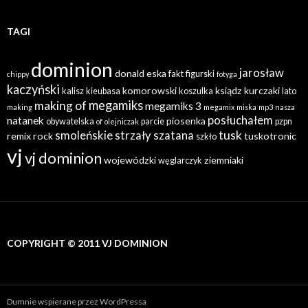
TAGI
dominion
jarosław
donald
eska
fakt
figurski
chippy
fotyga
kaczyński
komorowski
ksiądz
kurczaki
kalisz
kieubasa
koszulka
lato
megamiks
making of
megamiks 3
making
megamix
miska
mp3
nasza
posłuchałem
natanek
piosenka
obywatelska
parcie
pzpn
of
olejniczak
tusk
smoleńskie
strzały
szatana
remix
rock
tuskotronic
szkło
vj
vj dominion
wojewódzki
ziemniaki
węglarczyk
COPYRIGHT © 2011 VJ DOMINION
Dumnie wspierane przez WordPressa