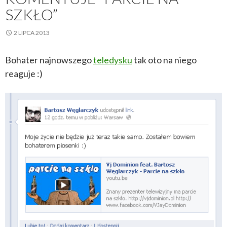
SZKŁO”
2 LIPCA 2013
Bohater najnowszego
teledysku
tak oto na niego
reaguje :)