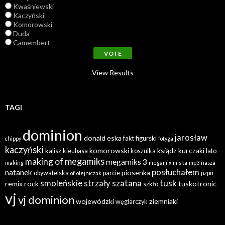
Kwaśniewski
Kaczyński
Komorowski
Duda
Camembert
View Results
TAGI
dominion
jarosław
donald
eska
fakt
figurski
chippy
fotyga
kaczyński
komorowski
ksiądz
kurczaki
kalisz
kieubasa
koszulka
lato
megamiks
making of
megamiks 3
making
megamix
miska
mp3
nasza
posłuchałem
natanek
piosenka
obywatelska
parcie
pzpn
of
olejniczak
tusk
smoleńskie
strzały
szatana
remix
rock
tuskotronic
szkło
vj
vj dominion
wojewódzki
ziemniaki
węglarczyk