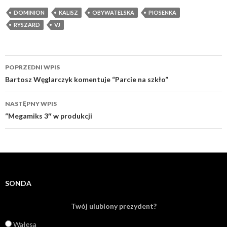
DOMINION
KALISZ
OBYWATELSKA
PIOSENKA
RYSZARD
VJ
POPRZEDNI WPIS
Zobacz wpisy
Bartosz Węglarczyk komentuje “Parcie na szkło”
NASTĘPNY WPIS
“Megamiks 3″ w produkcji
SONDA
Twój ulubiony prezydent?
Wałęsa