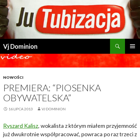
Szukaj
Vj Dominion
PRZESKOCZ DO TREŚCI
NOWOŚCI
PREMIERA: “PIOSENKA
OBYWATELSKA”
16 LIPCA 2013
VJ DOMINION
Ryszard Kalisz
, wokalista z którym miałem przyjemność
już dwukrotnie współpracować, powraca po raz trzeci z