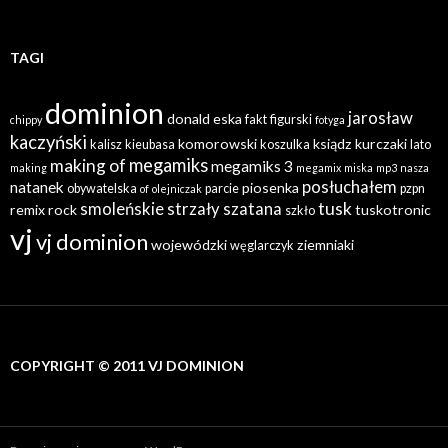
TAGI
dominion
jarosław
donald
eska
fakt
figurski
chippy
fotyga
kaczyński
komorowski
ksiądz
kurczaki
kalisz
kieubasa
koszulka
lato
megamiks
making of
megamiks 3
making
megamix
miska
mp3
nasza
posłuchałem
natanek
piosenka
obywatelska
parcie
pzpn
of
olejniczak
tusk
smoleńskie
strzały
szatana
remix
rock
tuskotronic
szkło
vj
vj dominion
wojewódzki
ziemniaki
węglarczyk
COPYRIGHT © 2011 VJ DOMINION