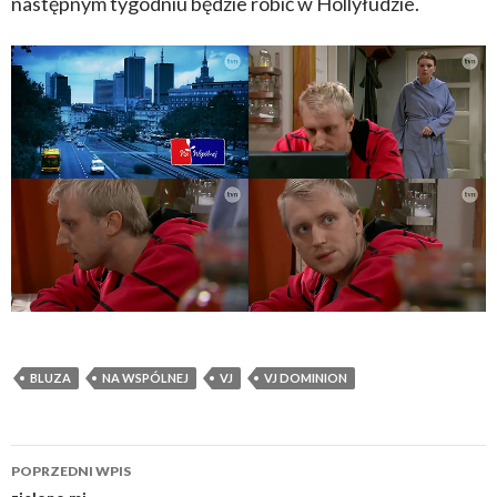
następnym tygodniu będzie robić w Hollyłudzie.
BLUZA
NA WSPÓLNEJ
VJ
VJ DOMINION
POPRZEDNI WPIS