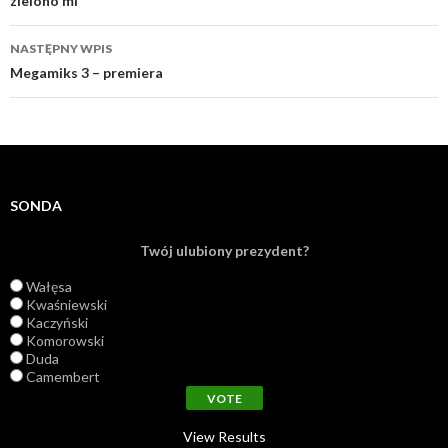
Zobacz wpisy
zielono mi
NASTĘPNY WPIS
Megamiks 3 – premiera
SONDA
Twój ulubiony prezydent?
Wałęsa
Kwaśniewski
Kaczyński
Komorowski
Duda
Camembert
View Results