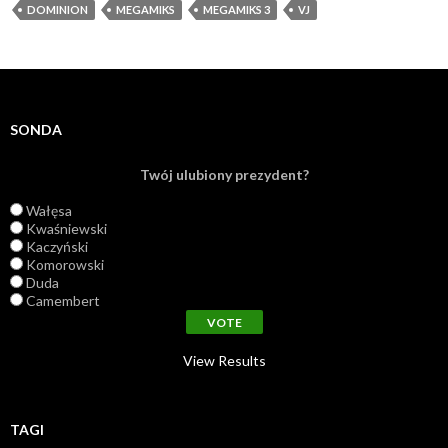
DOMINION
MEGAMIKS
MEGAMIKS 3
VJ
SONDA
Twój ulubiony prezydent?
Wałęsa
Kwaśniewski
Kaczyński
Komorowski
Duda
Camembert
View Results
TAGI