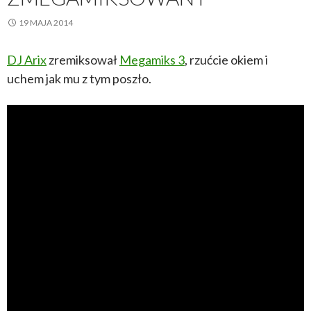
19 MAJA 2014
DJ Arix
zremiksował
Megamiks 3
, rzućcie okiem i
uchem jak mu z tym poszło.