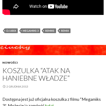
DJ ARIX
MEGAMIKS 3
REMIKS
REMIX
NOWOŚCI
KOSZULKA “ATAK NA
HANIEBNE WŁADZE”
2 GRUDNIA 2013
Dostępna jest już oficjalna koszulka z filmu “Megamiks
3″. Możecie ją zamówić
tutaj
.