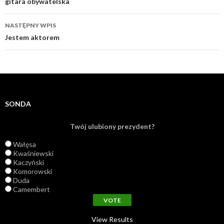
Zobacz wpisy
gitara obywatelska
NASTĘPNY WPIS
Jestem aktorem
SONDA
Twój ulubiony prezydent?
Wałęsa
Kwaśniewski
Kaczyński
Komorowski
Duda
Camembert
View Results