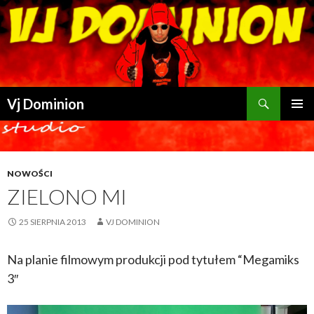
Szukaj
Vj Dominion
PRZESKOCZ DO TREŚCI
NOWOŚCI
ZIELONO MI
25 SIERPNIA 2013
VJ DOMINION
Na planie filmowym produkcji pod tytułem “Megamiks
3″