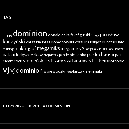
TAGI
dominion
jarosław
donald
eska
fakt
figurski
chippy
fotyga
kaczyński
komorowski
ksiądz
kurczaki
kalisz
kieubasa
koszulka
lato
megamiks
making of
megamiks 3
making
megamix
miska
mp3
nasza
posłuchałem
natanek
piosenka
obywatelska
parcie
pzpn
of
olejniczak
tusk
smoleńskie
strzały
szatana
remix
rock
tuskotronic
szkło
vj
vj dominion
wojewódzki
ziemniaki
węglarczyk
COPYRIGHT © 2011 VJ DOMINION