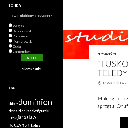
SONDA
Twój ulubiony prezydent?
Wałęsa
Kwaśniewski
Kaczyński
Komorowski
Duda
Camembert
NOWOŚCI
“TUSKO
View Results
TELED
18 WRZEŚNIA 2
TAGI
Making of cz
dominion
chippy
sprzętu: Onu
donald
eska
fakt
figurski
jarosław
fotyga
kaczyński
kalisz