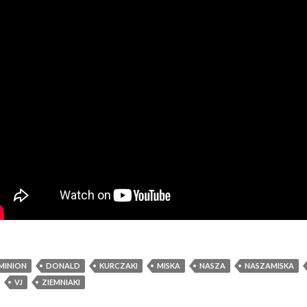
MINION
DONALD
KURCZAKI
MISKA
NASZA
NASZAMISKA
VJ
ZIEMNIAKI