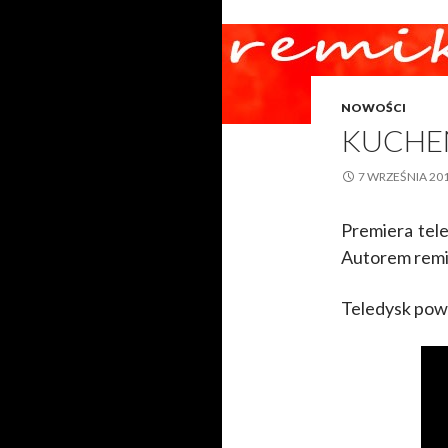
NOWOŚCI
KUCHE
7 WRZEŚNIA 20
Premiera tele
Autorem remix
Teledysk pows