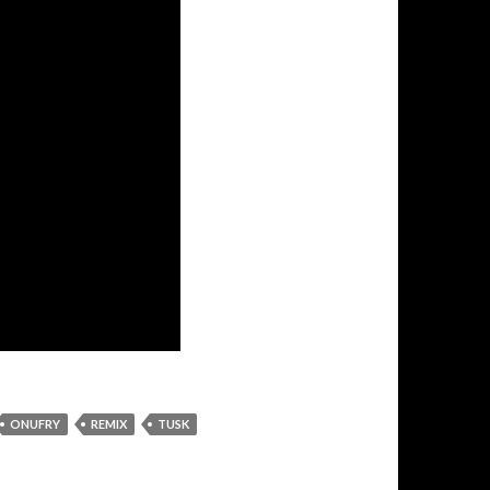
ONUFRY
REMIX
TUSK