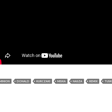
MINION
DONALD
KURCZAKI
MISKA
NASZA
REMIX
TUSK