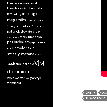
komorowski
kieubasa
ksiądz
kurczaki
koszulka
making of
lato
making
megamiks
megamiks
3
megamix
miska
mp3
nasza
natanek
obywatelska
of
piosenka
parcie
olejniczak
posłuchałem
remix
pzpn
smoleńskie
rock
strzały
szatana
szkło
vj
vj
tusk
tuskotronic
dominion
wojewódzki
węglarczyk
ziemniaki
CHIPPY
DO
TUSKOTRONIC