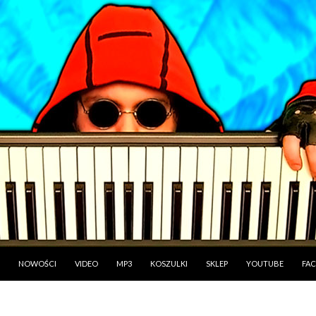
PRZESKOCZ DO TREŚCI
NOWOŚCI
VIDEO
MP3
KOSZULKI
SKLEP
YOUTUBE
FA