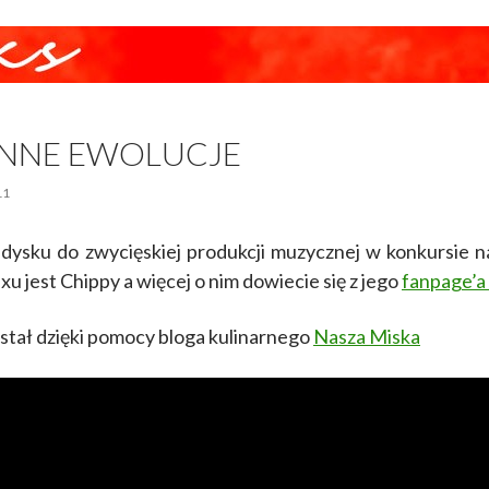
NNE EWOLUCJE
11
dysku do zwycięskiej produkcji muzycznej w konkursie n
u jest Chippy a więcej o nim dowiecie się z jego
fanpage’a
tał dzięki pomocy bloga kulinarnego
Nasza Miska