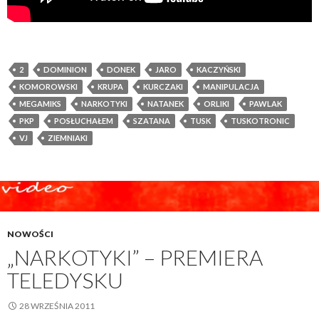
2
DOMINION
DONEK
JARO
KACZYŃSKI
KOMOROWSKI
KRUPA
KURCZAKI
MANIPULACJA
MEGAMIKS
NARKOTYKI
NATANEK
ORLIKI
PAWLAK
PKP
POSŁUCHAŁEM
SZATANA
TUSK
TUSKOTRONIC
VJ
ZIEMNIAKI
NOWOŚCI
„NARKOTYKI” – PREMIERA
TELEDYSKU
28 WRZEŚNIA 2011