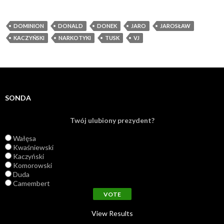
DOMINION
DONALD
DONEK
JARO
JAROSŁAW
KACZYŃSKI
NARKOTYKI
TUSK
VJ
SONDA
Twój ulubiony prezydent?
Wałęsa
Kwaśniewski
Kaczyński
Komorowski
Duda
Camembert
View Results