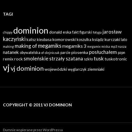
TAGI
dominion
jarosław
donald
eska
fakt
figurski
chippy
fotyga
kaczyński
komorowski
ksiądz
kurczaki
kalisz
kieubasa
koszulka
lato
megamiks
making of
megamiks 3
making
megamix
miska
mp3
nasza
posłuchałem
natanek
piosenka
obywatelska
parcie
pzpn
of
olejniczak
tusk
smoleńskie
strzały
szatana
remix
rock
tuskotronic
szkło
vj
vj dominion
wojewódzki
ziemniaki
węglarczyk
COPYRIGHT © 2011 VJ DOMINION
Dumnie wspierane przez WordPressa