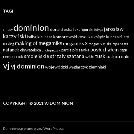
TAGI
dominion
jarosław
donald
eska
fakt
figurski
chippy
fotyga
kaczyński
komorowski
ksiądz
kurczaki
kalisz
kieubasa
koszulka
lato
megamiks
making of
megamiks 3
making
megamix
miska
mp3
nasza
posłuchałem
natanek
piosenka
obywatelska
parcie
pzpn
of
olejniczak
tusk
smoleńskie
strzały
szatana
remix
rock
tuskotronic
szkło
vj
vj dominion
wojewódzki
ziemniaki
węglarczyk
COPYRIGHT © 2011 VJ DOMINION
Dumnie wspierane przez WordPressa