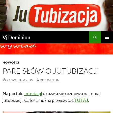
Szukaj
Vj Dominion
PRZESKOCZ DO TREŚCI
NOWOŚCI
PARĘ SŁÓW O JUTUBIZACJI
24 KWIETNIA 2015
VJ DOMINION
Na portalu
Interia.pl
ukazała się rozmowa na temat
jutubizacji. Całość można przeczytać
TUTAJ
.